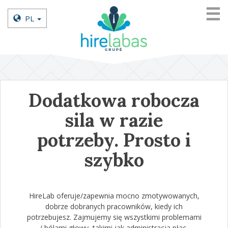
☰
PL
Dodatkowa robocza
sila w razie
potrzeby. Prosto i
szybko
HireLab oferuje/zapewnia mocno zmotywowanych,
dobrze dobranych pracowników, kiedy ich
potrzebujesz. Zajmujemy się wszystkimi problemami
/ bólami głowy, takimi jak administracja płac,