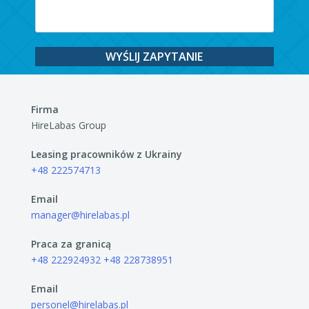
Firma
HireLabas Group
Leasing pracowników z Ukrainy
+48 222574713
Email
manager@hirelabas.pl
Praca za granicą
+48 222924932
+48 228738951
Email
personel@hirelabas.pl