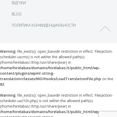
ВІДГУКИ
BLOG
ПОЛИТИКА КОНФИДЕНЦИАЛЬНОСТИ
Warning
: file_exists(): open_basedir restriction in effect. File(action-
scheduler-ua.mo) is not within the allowed path(s):
(/home/hirelabas/:/tmp:/usr/share/pear) in
/home/hirelabas/domains/hirelabas.lt/public_html/wp-
content/plugins/wpml-string-
translation/classes/MO/Hooks/LoadTranslationFile.php
on line
82
Warning
: file_exists(): open_basedir restriction in effect. File(action-
scheduler-ua.l10n.php) is not within the allowed path(s):
(/home/hirelabas/:/tmp:/usr/share/pear) in
/home/hirelabas/domains/hirelabas.lt/public_html/wp-