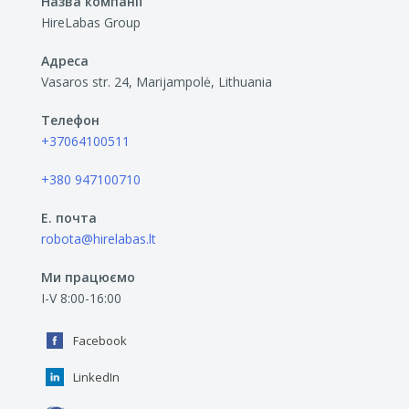
Назва компанії
HireLabas Group
Адреса
Vasaros str. 24, Marijampolė, Lithuania
Телефон
+37064100511
+380 947100710
E. почта
robota@hirelabas.lt
Ми працюємо
I-V 8:00-16:00
Facebook
LinkedIn