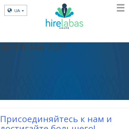
☰
UA
Month:
May 2023
Присоединяйтесь к нам и
достигайте большего!