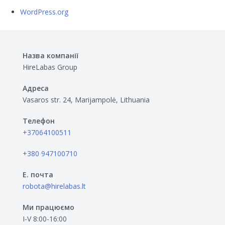
WordPress.org
Назва компанії
HireLabas Group
Адреса
Vasaros str. 24, Marijampolė, Lithuania
Телефон
+37064100511
+380 947100710
E. почта
robota@hirelabas.lt
Ми працюємо
I-V 8:00-16:00