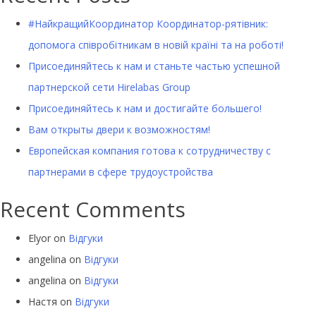
#НайкращийКоординатор Координатор-рятівник:
допомога співробітникам в новій країні та на роботі!
Присоединяйтесь к нам и станьте частью успешной
партнерской сети Hirelabas Group
Присоединяйтесь к нам и достигайте большего!
Вам открыты двери к возможностям!
Европейская компания готова к сотрудничеству с
партнерами в сфере трудоустройства
Recent Comments
Elyor
on
Відгуки
angelina
on
Відгуки
angelina
on
Відгуки
Настя
on
Відгуки