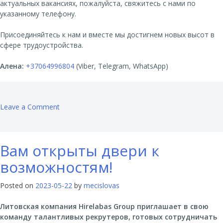
актуальных вакансиях, пожалуйста, свяжитесь с нами по
указанному телефону.
Присоединяйтесь к нам и вместе мы достигнем новых высот в
сфере трудоустройства.
Алена:
+37064996804
(Viber, Telegram, WhatsApp)
on
Leave a Comment
Присоединяйтесь
к
нам
Вам открыты двери к
и
достигайте
возможностям!
большего!
Posted on
2023-05-22
by
mecislovas
Литовская компания Hirelabas Group приглашает в свою
команду талантливых рекрутеров, готовых сотрудничать