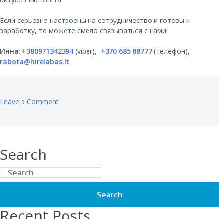
Если серьезно настроены на сотрудничество и готовы к
заработку, то можете смело связываться с нами!
Инна
:
+380971342394
(viber),
+370 685 88777
(телефон),
rabota@hirelabas.lt
on
Leave a Comment
Европейская
компания
готова
к
Search
сотрудничеству
с
Search
партнерами
for:
в
сфере
трудоустройства
Recent Posts